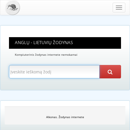
Toggl
navig
ANGLŲ - LIETUVIŲ ŽODYNAS
Kompiuterinis žodynas internete nemokamai
Alkonas. Žodynas internete