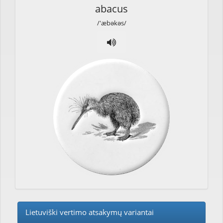
abacus
/'æbəkəs/
Lietuviški vertimo atsakymų variantai