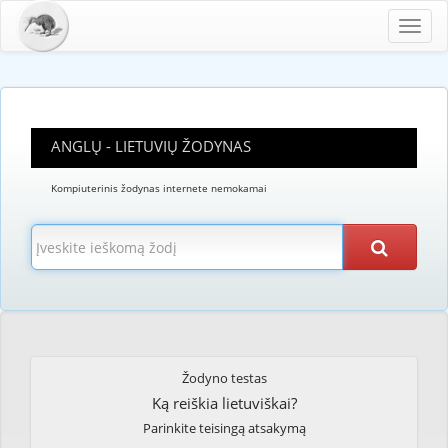
Toggl
navig
ANGLŲ - LIETUVIŲ ŽODYNAS
Kompiuterinis žodynas internete nemokamai
Žodyno testas
Ką reiškia lietuviškai?
Parinkite teisingą atsakymą