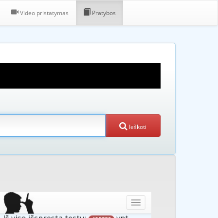
Video pristatymas
Pratybos
Ieškoti