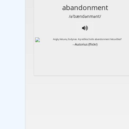
abandonment
/ə'bændənmənt/
--Autorius (flickr)