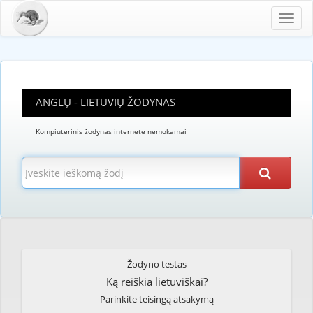
Toggl
navig
ANGLŲ - LIETUVIŲ ŽODYNAS
Kompiuterinis žodynas internete nemokamai
Žodyno testas
Ką reiškia lietuviškai?
Parinkite teisingą atsakymą