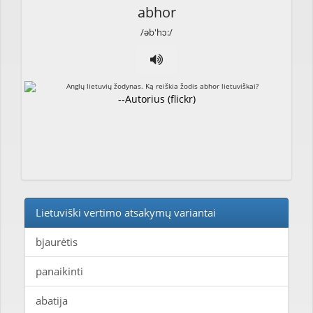
abhor
/əb'hɔ:/
--Autorius (flickr)
Lietuviški vertimo atsakymų variantai
bjaurėtis
panaikinti
abatija