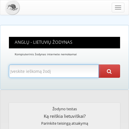
Toggl
navig
ANGLŲ - LIETUVIŲ ŽODYNAS
Kompiuterinis žodynas internete nemokamai
Žodyno testas
Ką reiškia lietuviškai?
Parinkite teisingą atsakymą