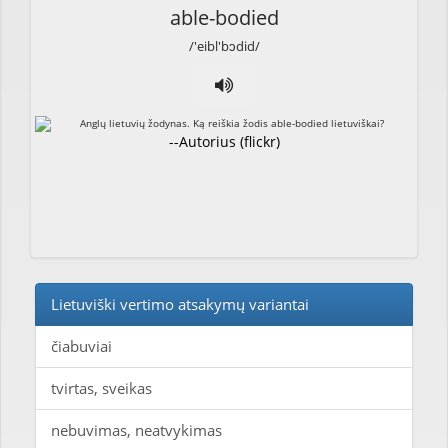
able-bodied
/'eibl'bɔdid/
--Autorius (flickr)
Lietuviški vertimo atsakymų variantai
čiabuviai
tvirtas, sveikas
nebuvimas, neatvykimas