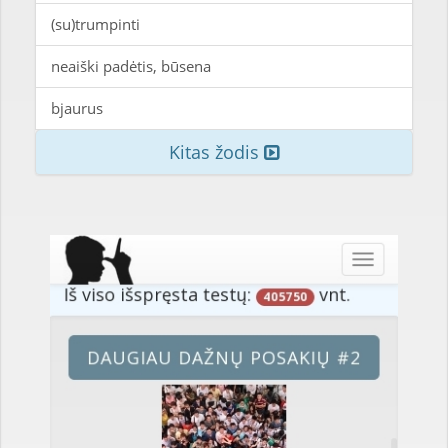
(su)trumpinti
neaiški padėtis, būsena
bjaurus
Kitas žodis