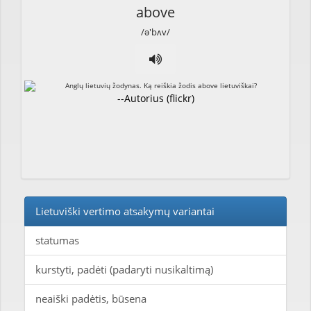
above
/ə'bʌv/
--Autorius (flickr)
Lietuviški vertimo atsakymų variantai
statumas
kurstyti, padėti (padaryti nusikaltimą)
neaiški padėtis, būsena