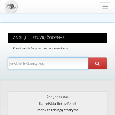
Toggl
navig
ANGLŲ - LIETUVIŲ ŽODYNAS
Kompiuterinis žodynas internete nemokamai
Žodyno testas
Ką reiškia lietuviškai?
Parinkite teisingą atsakymą