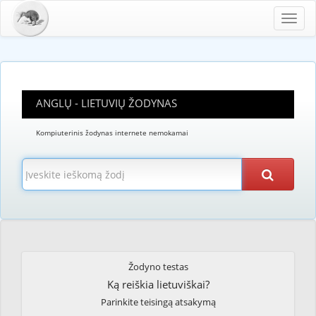
Toggl
navig
ANGLŲ - LIETUVIŲ ŽODYNAS
Kompiuterinis žodynas internete nemokamai
Žodyno testas
Ką reiškia lietuviškai?
Parinkite teisingą atsakymą