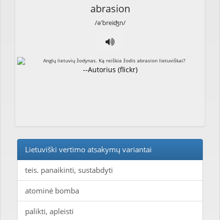
abrasion
/ə'breiʤn/
--Autorius (flickr)
Lietuviški vertimo atsakymų variantai
teis. panaikinti, sustabdyti
atominė bomba
palikti, apleisti