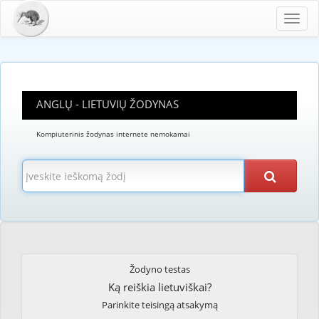
Toggl
navig
ANGLŲ - LIETUVIŲ ŽODYNAS
Kompiuterinis žodynas internete nemokamai
Žodyno testas
Ką reiškia lietuviškai?
Parinkite teisingą atsakymą