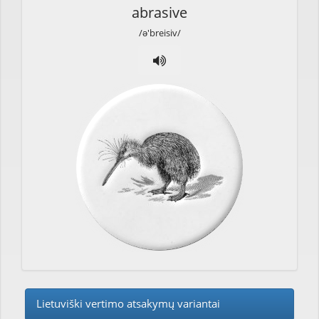
abrasive
/ə'breisiv/
Lietuviški vertimo atsakymų variantai