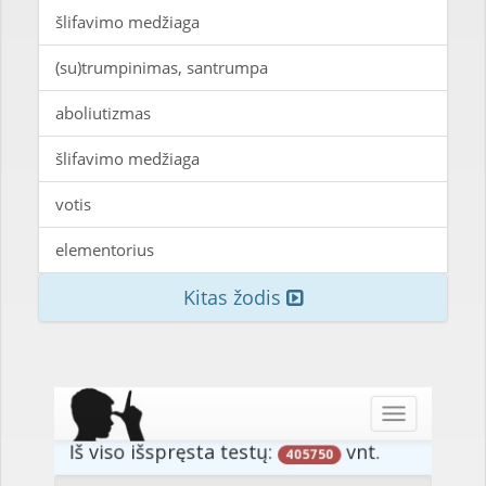
šlifavimo medžiaga
(su)trumpinimas, santrumpa
aboliutizmas
šlifavimo medžiaga
votis
elementorius
Kitas žodis