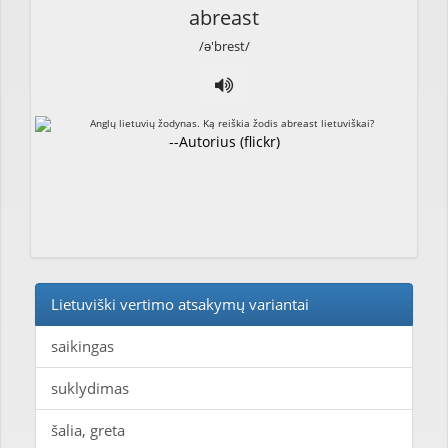
abreast
/ə'brest/
--Autorius (flickr)
Lietuviški vertimo atsakymų variantai
saikingas
suklydimas
šalia, greta