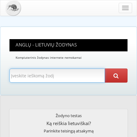
Toggl
navig
ANGLŲ - LIETUVIŲ ŽODYNAS
Kompiuterinis žodynas internete nemokamai
Žodyno testas
Ką reiškia lietuviškai?
Parinkite teisingą atsakymą