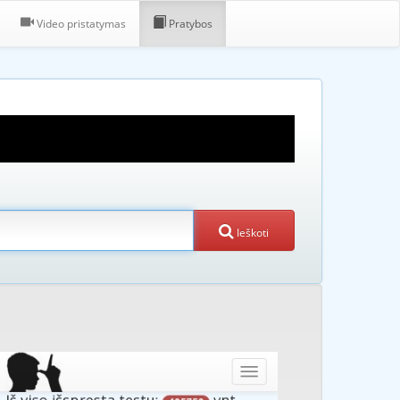
Video pristatymas
Pratybos
Ieškoti