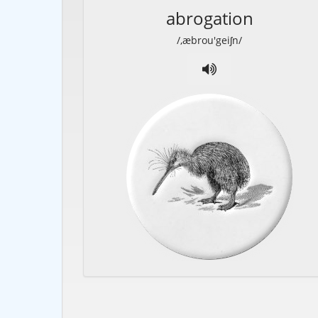
abrogation
/,æbrou'geiʃn/