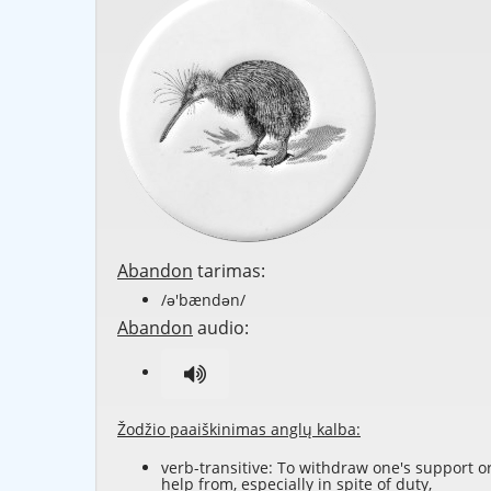
Abandon
tarimas:
/ə'bændən/
Abandon
audio:
Žodžio paaiškinimas anglų kalba:
verb-transitive: To withdraw one's support o
help from, especially in spite of duty,