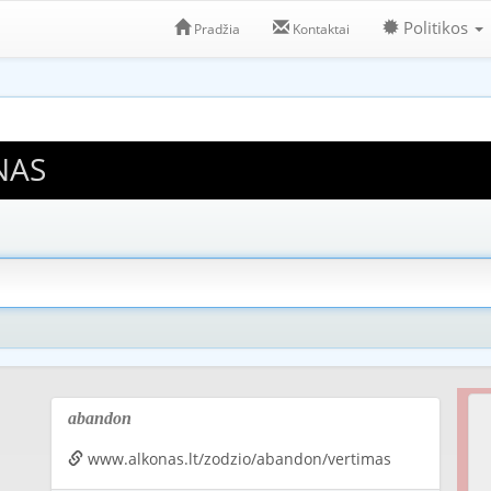
Politikos
Pradžia
Kontaktai
NAS
abandon
www.alkonas.lt/zodzio/abandon/vertimas