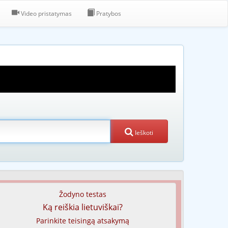
Video pristatymas
Pratybos
Ieškoti
Žodyno testas
Ką reiškia lietuviškai?
Parinkite teisingą atsakymą