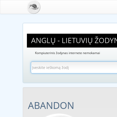
ANGLŲ - LIETUVIŲ ŽODY
Kompiuterinis žodynas internete nemokamai
ABANDON