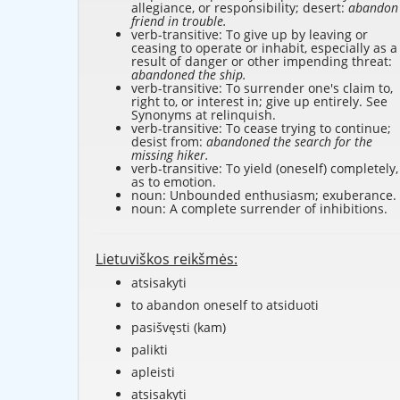
allegiance, or responsibility; desert:
abandon
friend in trouble.
verb-transitive: To give up by leaving or
ceasing to operate or inhabit, especially as a
result of danger or other impending threat:
abandoned the ship.
verb-transitive: To surrender one's claim to,
right to, or interest in; give up entirely. See
Synonyms at
relinquish
.
verb-transitive: To cease trying to continue;
desist from:
abandoned the search for the
missing hiker.
verb-transitive: To yield (oneself) completely,
as to emotion.
noun: Unbounded enthusiasm; exuberance.
noun: A complete surrender of inhibitions.
Lietuviškos reikšmės:
atsisakyti
to abandon oneself to atsiduoti
pasišvęsti (kam)
palikti
apleisti
atsisakyti