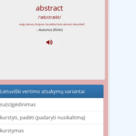
abstract
/'æbstrækt/
--Autorius (flickr)
Lietuviški vertimo atsakymų variantai
su(si)gėdinimas
kurstyti, padėti (padaryti nusikaltimą)
kurstymas