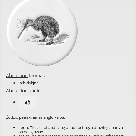
Abduction
tarimas:
/æb'dʌkʃn/
Abduction
audio:
Žodžio paaiškinimas anglų kalba:
noun: The act of abducing or abducting; a drawing apart; a
carrying away.