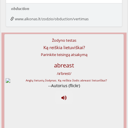
obduction
www.alkonas.lt/zodzio/obduction/vertimas
Žodyno testas
Ką reiškia lietuviškai?
Parinkite teisingą atsakymą
abreast
/ə'brest/
--Autorius (flickr)