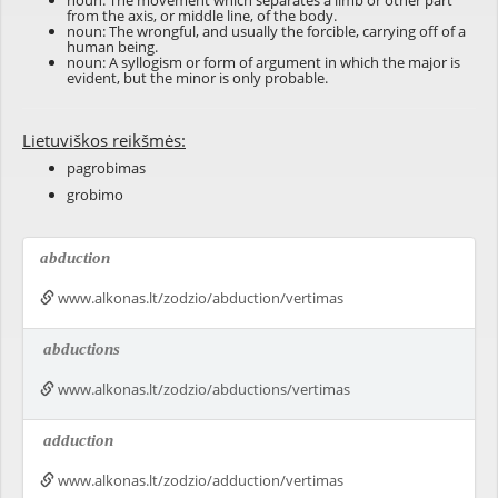
noun: The movement which separates a limb or other part
from the axis, or middle line, of the body.
noun: The wrongful, and usually the forcible, carrying off of a
human being.
noun: A syllogism or form of argument in which the major is
evident, but the minor is only probable.
Lietuviškos reikšmės:
pagrobimas
grobimo
abduction
www.alkonas.lt/zodzio/abduction/vertimas
abductions
www.alkonas.lt/zodzio/abductions/vertimas
adduction
www.alkonas.lt/zodzio/adduction/vertimas