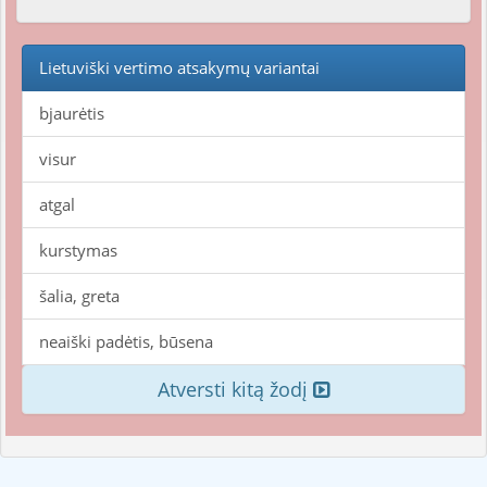
Lietuviški vertimo atsakymų variantai
bjaurėtis
visur
atgal
kurstymas
šalia, greta
neaiški padėtis, būsena
Atversti kitą žodį