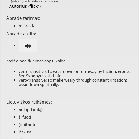
--Autorius (flickr)
Abrade
tarimas:
/ə'breid/
Abrade
audio:
Žodžio paaiškinimas anglų kalba:
verb-transitive: To wear down or rub away by friction; erode.
See Synonyms at
chafe
.
verb-transitive: To make weary through constant irritation;
wear down spiritually.
Lietuviškos reikšmės:
nulupti (odą)
šlifuoti
(nu)trinti
išskusti