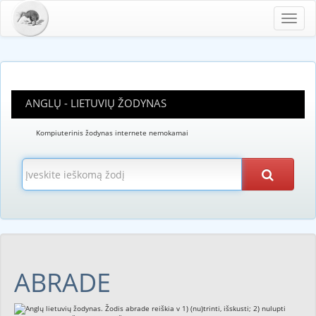
Toggl
navig
ANGLŲ - LIETUVIŲ ŽODYNAS
Kompiuterinis žodynas internete nemokamai
ABRADE