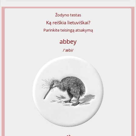
Žodyno testas
Ką reiškia lietuviškai?
Parinkite teisingą atsakymą
abbey
/'æbi/