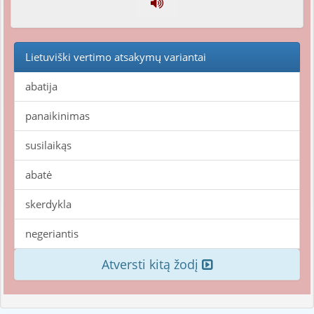
Lietuviški vertimo atsakymų variantai
abatija
panaikinimas
susilaikąs
abatė
skerdykla
negeriantis
Atversti kitą žodį