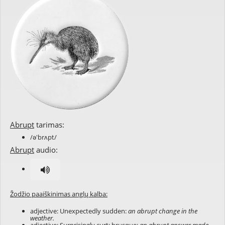
Abrupt
tarimas:
/ə'brʌpt/
Abrupt
audio:
Žodžio paaiškinimas anglų kalba:
adjective: Unexpectedly sudden:
an abrupt change in the
weather.