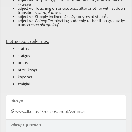
adjective: Surprisingly curt; brusque:
an abrupt answer made
in anger.
adjective: Touching on one subject after another with sudden
transitions:
abrupt prose.
1
adjective: Steeply inclined. See Synonyms at
steep
.
adjective:
Botany
Terminating suddenly rather than gradually;
truncate:
an abrupt leaf.
Lietuviškos reikšmės:
status
staigus
ūmus
nutrūkstąs
kapotas
staigiai
abrupt
www.alkonas.lt/zodzio/abrupt/vertimas
abrupt
junction