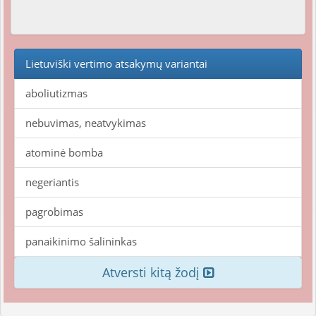
Lietuviški vertimo atsakymų variantai
aboliutizmas
nebuvimas, neatvykimas
atominė bomba
negeriantis
pagrobimas
panaikinimo šalininkas
Atversti kitą žodį