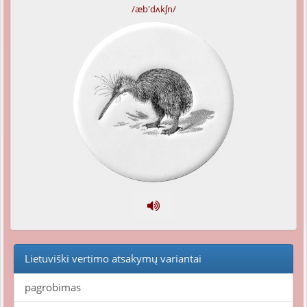
/æb'dʌkʃn/
Lietuviški vertimo atsakymų variantai
pagrobimas