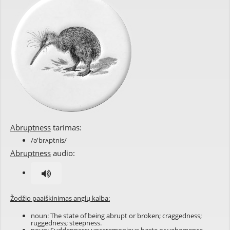
Abruptness
tarimas:
/ə'brʌptnis/
Abruptness
audio:
Žodžio paaiškinimas anglų kalba:
noun: The state of being abrupt or broken; craggedness;
ruggedness; steepness.