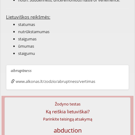
noun: Suddenness; unceremonious haste or vehemence.
Lietuviškos reikšmės:
statumas
nutrūkstamumas
staigumas
ūmumas
staigumu
abruptness
www.alkonas.lt/zodzio/abruptness/vertimas
Žodyno testas
Ką reiškia lietuviškai?
Parinkite teisingą atsakymą
abduction