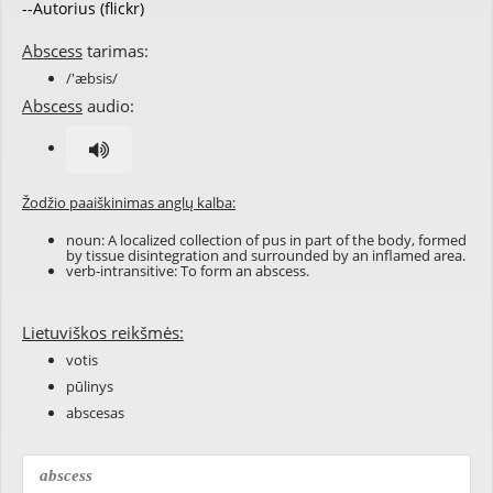
--Autorius (flickr)
Abscess
tarimas:
/'æbsis/
Abscess
audio:
Žodžio paaiškinimas anglų kalba:
noun: A localized collection of pus in part of the body, formed
by tissue disintegration and surrounded by an inflamed area.
verb-intransitive: To form an abscess.
Lietuviškos reikšmės:
votis
pūlinys
abscesas
abscess