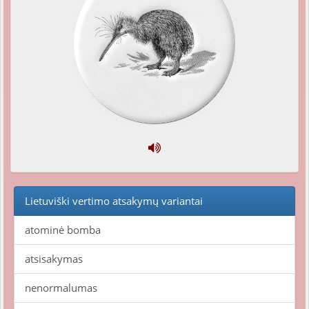
Lietuviški vertimo atsakymų variantai
atominė bomba
atsisakymas
nenormalumas