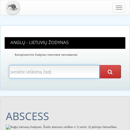
Toggl
navig
ANGLŲ - LIETUVIŲ ŽODYNAS
Kompiuterinis žodynas internete nemokamai
ABSCESS