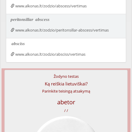
www.alkonas.lt/zodzio/abscess/vertimas
peritonsillar
abscess
www.alkonas.lt/zodzio/peritonsillar-abscess/vertimas
absciss
www.alkonas.lt/zodzio/absciss/vertimas
Žodyno testas
Ką reiškia lietuviškai?
Parinkite teisingą atsakymą
abetor
/ /