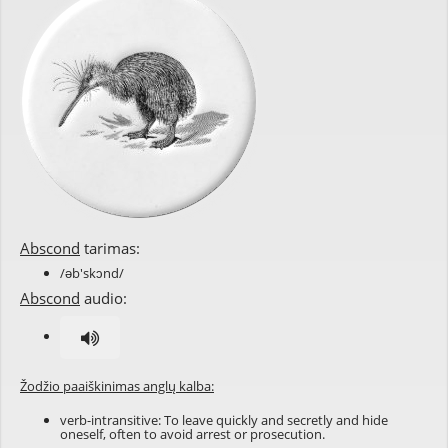
Abscond
tarimas:
/əb'skɔnd/
Abscond
audio:
Žodžio paaiškinimas anglų kalba:
verb-intransitive: To leave quickly and secretly and hide
oneself, often to avoid arrest or prosecution.