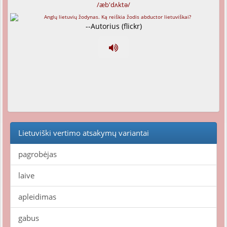
/æb'dʌktə/
--Autorius (flickr)
Lietuviški vertimo atsakymų variantai
pagrobėjas
laive
apleidimas
gabus