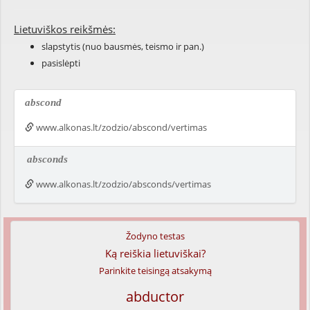
Lietuviškos reikšmės:
slapstytis (nuo bausmės, teismo ir pan.)
pasislėpti
abscond
www.alkonas.lt/zodzio/abscond/vertimas
absconds
www.alkonas.lt/zodzio/absconds/vertimas
Žodyno testas
Ką reiškia lietuviškai?
Parinkite teisingą atsakymą
abductor