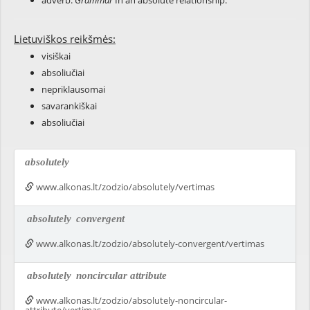
adverb:
Grammar
In an absolute relationship.
Lietuviškos reikšmės:
visiškai
absoliučiai
nepriklausomai
savarankiškai
absoliučiai
absolutely
www.alkonas.lt/zodzio/absolutely/vertimas
absolutely
convergent
www.alkonas.lt/zodzio/absolutely-convergent/vertimas
absolutely
noncircular attribute
www.alkonas.lt/zodzio/absolutely-noncircular-