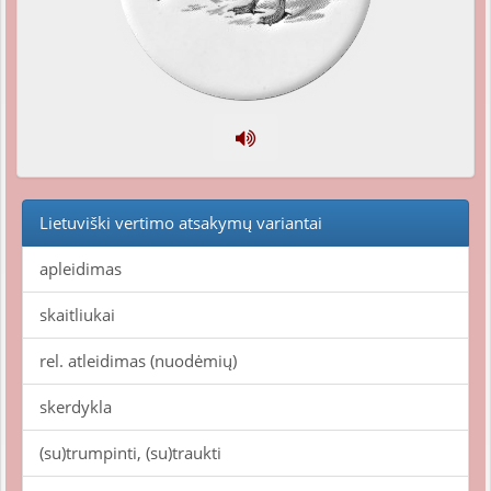
Lietuviški vertimo atsakymų variantai
apleidimas
skaitliukai
rel. atleidimas (nuodėmių)
skerdykla
(su)trumpinti, (su)traukti