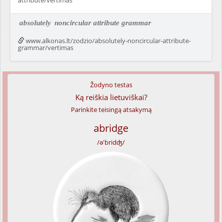
attribute/vertimas
absolutely
noncircular attribute grammar
www.alkonas.lt/zodzio/absolutely-noncircular-attribute-
grammar/vertimas
Žodyno testas
Ką reiškia lietuviškai?
Parinkite teisingą atsakymą
abridge
/ə'bridʤ/