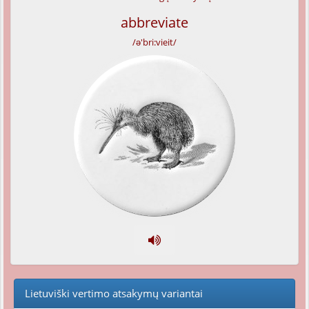
abbreviate
/ə'bri:vieit/
Lietuviški vertimo atsakymų variantai