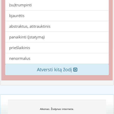
(su)trumpinti
bjaurėtis
abstraktus, atitrauktinis
panaikinti (įstatymą)
priešlaikinis
nenormalus
Atversti kitą žodį
Alkonas. Žodynas internete.