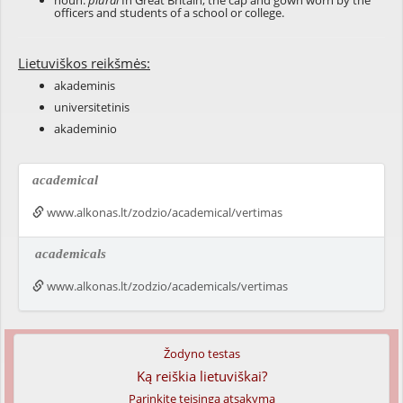
noun:
plural
In Great Britain, the cap and gown worn by the
officers and students of a school or college.
Lietuviškos reikšmės:
akademinis
universitetinis
akademinio
academical
www.alkonas.lt/zodzio/academical/vertimas
academicals
www.alkonas.lt/zodzio/academicals/vertimas
Žodyno testas
Ką reiškia lietuviškai?
Parinkite teisingą atsakymą