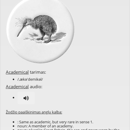
Academical
tarimas:
/,ækə'demikəl/
Academical
audio:
Žodžio paaiškinimas anglų kalba:
: Same as
academic
, but very rare in sense 1.
noun: A member of an academy.