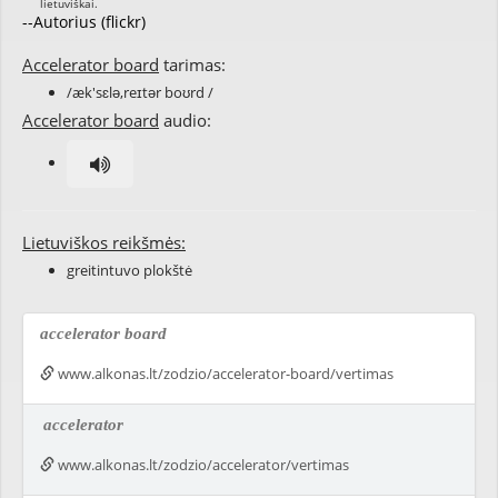
--Autorius (flickr)
Accelerator board
tarimas:
/æk'sɛlə,reɪtər boʊrd /
Accelerator board
audio:
Lietuviškos reikšmės:
greitintuvo plokštė
accelerator board
www.alkonas.lt/zodzio/accelerator-board/vertimas
accelerator
www.alkonas.lt/zodzio/accelerator/vertimas