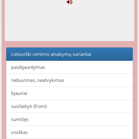
Lietuviški vertimo atsakymų variantai
pasibjaurėjimas
nebuvimas, neatvykimas
bjauriai
susilaikyti (from)
sumišęs
visiškas