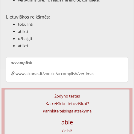
verb-transitive: To reach the end of; complete.
Lietuviškos reikšmės:
tobulinti
atlikti
užbaigti
atlikti
accomplish
www.alkonas.lt/zodzio/accomplish/vertimas
Žodyno testas
Ką reiškia lietuviškai?
Parinkite teisingą atsakymą
able
/'eibl/