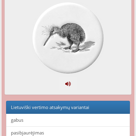
Lietuviški vertimo atsakymų variantai
gabus
pasibjaurėjimas