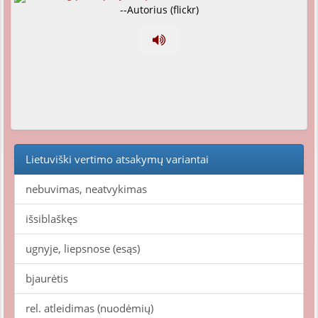
--Autorius (flickr)
Lietuviški vertimo atsakymų variantai
nebuvimas, neatvykimas
išsiblaškęs
ugnyje, liepsnose (esąs)
bjaurėtis
rel. atleidimas (nuodėmių)