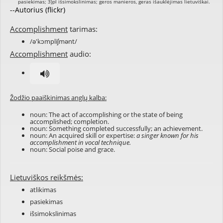
--Autorius (flickr)
Accomplishment
tarimas:
/ə'kɔmpliʃmənt/
Accomplishment
audio:
Žodžio paaiškinimas anglų kalba:
noun: The act of accomplishing or the state of being
accomplished; completion.
noun: Something completed successfully; an achievement.
noun: An acquired skill or expertise:
a singer known for his
accomplishment in vocal technique.
noun: Social poise and grace.
Lietuviškos reikšmės:
atlikimas
pasiekimas
išsimokslinimas