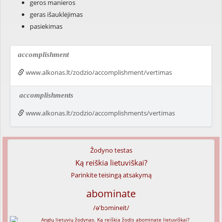
geros manieros
geras išauklėjimas
pasiekimas
accomplishment
www.alkonas.lt/zodzio/accomplishment/vertimas
accomplishments
www.alkonas.lt/zodzio/accomplishments/vertimas
Žodyno testas
Ką reiškia lietuviškai?
Parinkite teisingą atsakymą
abominate
/ə'bɔmineit/