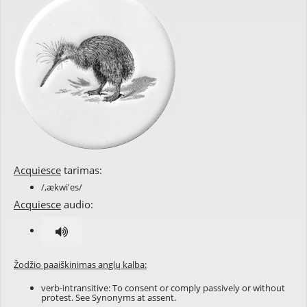
Acquiesce
tarimas:
/,ækwi'es/
Acquiesce
audio:
Žodžio paaiškinimas anglų kalba:
verb-intransitive: To consent or comply passively or without
protest. See Synonyms at
assent
.