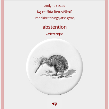
Žodyno testas
Ką reiškia lietuviškai?
Parinkite teisingą atsakymą
abstention
/æb'stenʃn/