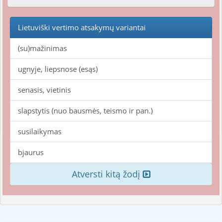
Lietuviški vertimo atsakymų variantai
(su)mažinimas
ugnyje, liepsnose (esąs)
senasis, vietinis
slapstytis (nuo bausmės, teismo ir pan.)
susilaikymas
bjaurus
Atversti kitą žodį