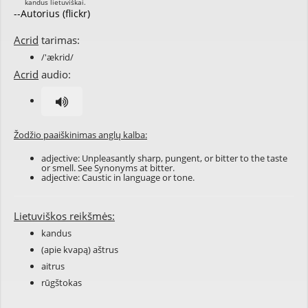
--Autorius (flickr)
Acrid
tarimas:
/'ækrid/
Acrid
audio:
Žodžio paaiškinimas anglų kalba:
adjective: Unpleasantly sharp, pungent, or bitter to the taste
or smell. See Synonyms at
bitter
.
adjective: Caustic in language or tone.
Lietuviškos reikšmės:
kandus
(apie kvapą) aštrus
aitrus
rūgštokas