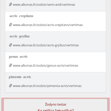
www.alkonas.lt/zodzio/semi-arid/vertimas
acris
crepitans
www.alkonas.lt/zodzio/acris-crepitans/vertimas
acris
gryllus
www.alkonas.lt/zodzio/acris-gryllus/vertimas
genus
acris
www.alkonas.lt/zodzio/genus-acris/vertimas
pimenta
acris
www.alkonas.lt/zodzio/pimenta-acris/vertimas
Žodyno testas
Ką reiškia lietuviškai?