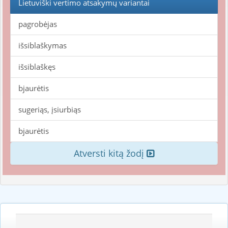
Lietuviški vertimo atsakymų variantai
pagrobėjas
išsiblaškymas
išsiblaškęs
bjaurėtis
sugeriąs, įsiurbiąs
bjaurėtis
Atversti kitą žodį