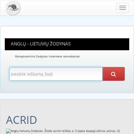
Toggl
navig
ANGLŲ - LIETUVIŲ ŽODYNAS
Kompiuterinis žodynas internete nemokamai
ACRID