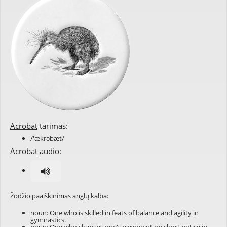
Acrobat
tarimas:
/'ækrəbæt/
Acrobat
audio:
Žodžio paaiškinimas anglų kalba:
noun: One who is skilled in feats of balance and agility in
gymnastics.