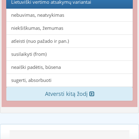
Lietuviški vertimo atsakymų variantai
nebuvimas, neatvykimas
niekšiškumas, žemumas
atleisti (nuo pažado ir pan.)
susilaikyti (from)
neaiški padėtis, būsena
sugerti, absorbuoti
Atversti kitą žodį