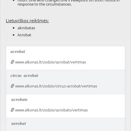
noun: One who changes one's viewpoint on short notice in
response to the circumstances.
Lietuviškos reikšmės:
akrobatas
Acrobat
acrobat
www.alkonas.lt/zodzio/acrobat/vertimas
circus
acrobat
www.alkonas.lt/zodzio/circus-acrobat/vertimas
acrobats
www.alkonas.lt/zodzio/acrobats/vertimas
aerobat