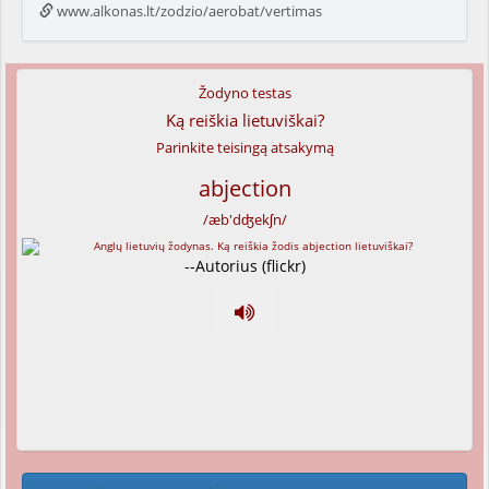
www.alkonas.lt/zodzio/aerobat/vertimas
Žodyno testas
Ką reiškia lietuviškai?
Parinkite teisingą atsakymą
abjection
/æb'dʤekʃn/
--Autorius (flickr)