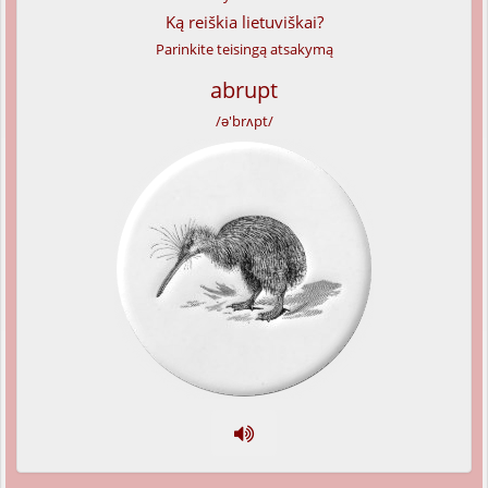
Ką reiškia lietuviškai?
Parinkite teisingą atsakymą
abrupt
/ə'brʌpt/