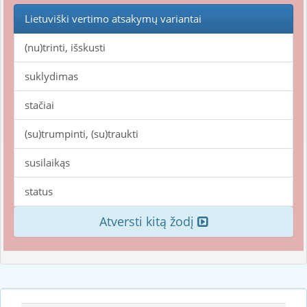
Lietuviški vertimo atsakymų variantai
(nu)trinti, išskusti
suklydimas
stačiai
(su)trumpinti, (su)traukti
susilaikąs
status
Atversti kitą žodį