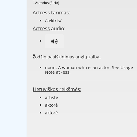
--Autorius (flickr)
Actress
tarimas:
/'æktris/
Actress
audio:
Žodžio paaiškinimas anglų kalba:
noun: A woman who is an actor. See Usage
Note at
-ess
.
Lietuviškos reikšmės:
artistė
aktorė
aktorė