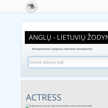
ANGLŲ - LIETUVIŲ ŽODY
Kompiuterinis žodynas internete nemokamai
ACTRESS