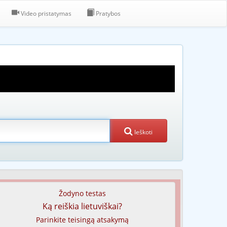
Video pristatymas
Pratybos
Ieškoti
Žodyno testas
Ką reiškia lietuviškai?
Parinkite teisingą atsakymą