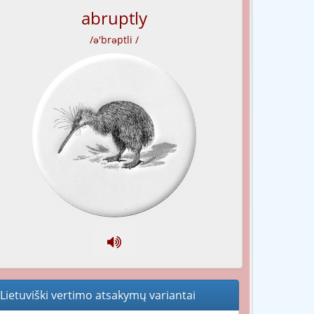
abruptly
/ə'brəptli /
Lietuviški vertimo atsakymų variantai