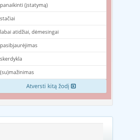
panaikinti (įstatymą)
stačiai
labai atidžiai, dėmesingai
pasibjaurėjimas
skerdykla
(su)mažinimas
Atversti kitą žodį