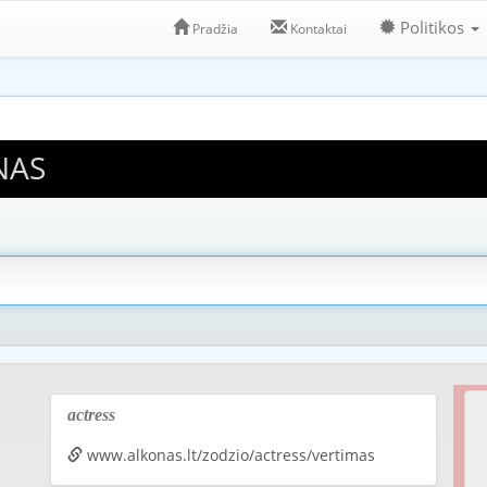
Politikos
Pradžia
Kontaktai
NAS
actress
www.alkonas.lt/zodzio/actress/vertimas