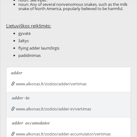
noun: See
viper
.
noun: Any of several nonvenomous snakes, such as the milk
snake of North America, popularly believed to be harmful.
Lietuviškos reikšmės:
gyvatė
žaltys
flying adder laumžirgis
padidinimas
adder
www.alkonas.lt/zodzio/adder/vertimas
adder
-in
www.alkonas.lt/zodzio/adder-in/vertimas
adder
accumulator
www.alkonas.lt/zodzio/adder-accumulator/vertimas