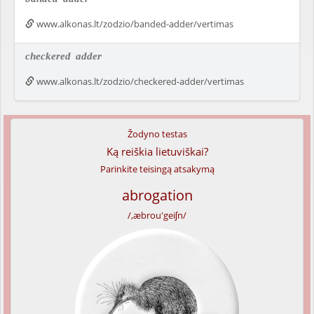
www.alkonas.lt/zodzio/banded-adder/vertimas
checkered
adder
www.alkonas.lt/zodzio/checkered-adder/vertimas
Žodyno testas
Ką reiškia lietuviškai?
Parinkite teisingą atsakymą
abrogation
/,æbrou'geiʃn/