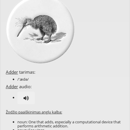
Adder
tarimas:
/'ædə/
Adder
audio:
Žodžio paaiškinimas anglų kalba:
noun: One that adds, especially a computational device that
performs arithmetic addition.