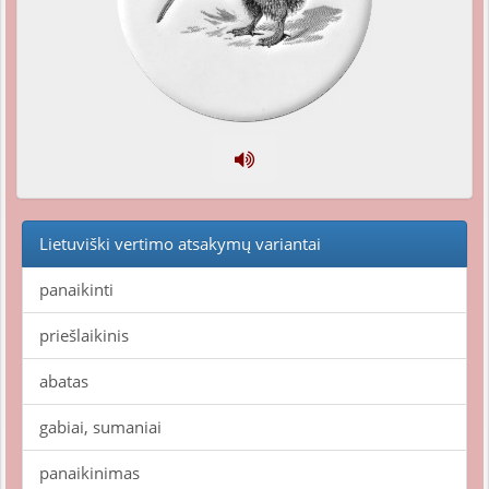
Lietuviški vertimo atsakymų variantai
panaikinti
priešlaikinis
abatas
gabiai, sumaniai
panaikinimas