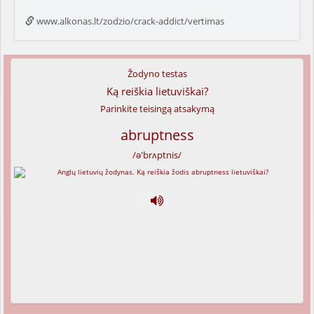
www.alkonas.lt/zodzio/crack-addict/vertimas
Žodyno testas
Ką reiškia lietuviškai?
Parinkite teisingą atsakymą
abruptness
/ə'brʌptnis/