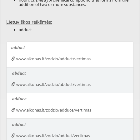
noun:
Chemistry
A chemical compound that forms from the
addition of two or more substances.
Lietuviškos reikšmės:
adduct
adduct
www.alkonas.lt/zodzio/adduct/vertimas
abduct
www.alkonas.lt/zodzio/abduct/vertimas
adduce
www.alkonas.lt/zodzio/adduce/vertimas
adduci
www.alkonas.lt/zodzio/adduci/vertimas