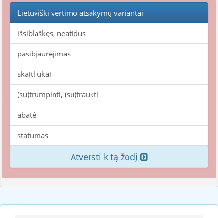
Lietuviški vertimo atsakymų variantai
išsiblaškęs, neatidus
pasibjaurėjimas
skaitliukai
(su)trumpinti, (su)traukti
abatė
statumas
Atversti kitą žodį