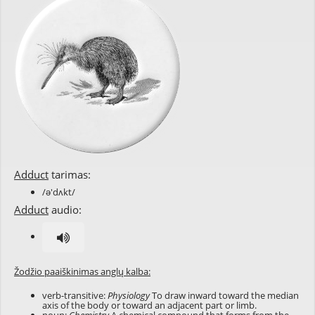
Adduct
tarimas:
/ə'dʌkt/
Adduct
audio:
Žodžio paaiškinimas anglų kalba:
verb-transitive:
Physiology
To draw inward toward the median
axis of the body or toward an adjacent part or limb.