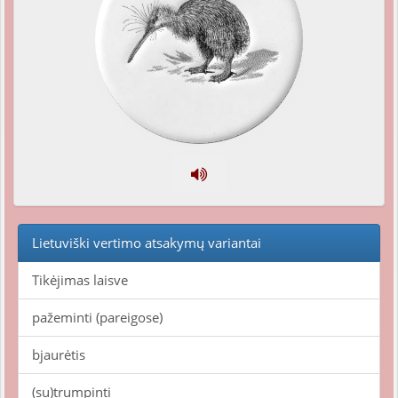
Lietuviški vertimo atsakymų variantai
Tikėjimas laisve
pažeminti (pareigose)
bjaurėtis
(su)trumpinti