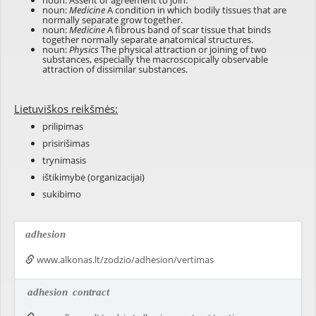
noun: Assent or agreement to join.
noun:
Medicine
A condition in which bodily tissues that are
normally separate grow together.
noun:
Medicine
A fibrous band of scar tissue that binds
together normally separate anatomical structures.
noun:
Physics
The physical attraction or joining of two
substances, especially the macroscopically observable
attraction of dissimilar substances.
Lietuviškos reikšmės:
prilipimas
prisirišimas
trynimasis
ištikimybė (organizacijai)
sukibimo
adhesion
www.alkonas.lt/zodzio/adhesion/vertimas
adhesion
contract