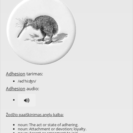
Adhesion
tarimas:
/əd'hi:ʤn/
Adhesion
audio:
Žodžio paaiškinimas anglų kalba:
noun: The act or state of adhering.
noun: Attachment or devotion; loyalty.