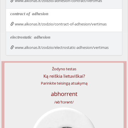
www.alkonas.lt/zodzio/adhesion-contract/vertimas
contract of
adhesion
www.alkonas.lt/zodzio/contract-of-adhesion/vertimas
electrostatic
adhesion
www.alkonas.lt/zodzio/electrostatic-adhesion/vertimas
Žodyno testas
Ką reiškia lietuviškai?
Parinkite teisingą atsakymą
abhorrent
/əb'hɔrənt/