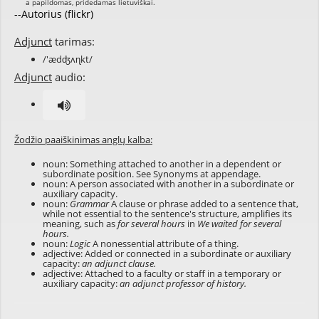
--Autorius (flickr)
Adjunct
tarimas:
/'ædʤʌɳkt/
Adjunct
audio:
Žodžio paaiškinimas anglų kalba:
noun: Something attached to another in a dependent or
subordinate position. See Synonyms at
appendage
.
noun: A person associated with another in a subordinate or
auxiliary capacity.
noun:
Grammar
A clause or phrase added to a sentence that,
while not essential to the sentence's structure, amplifies its
meaning, such as
for several hours
in
We waited for several
hours.
noun:
Logic
A nonessential attribute of a thing.
adjective: Added or connected in a subordinate or auxiliary
capacity:
an adjunct clause.
adjective: Attached to a faculty or staff in a temporary or
auxiliary capacity:
an adjunct professor of history.