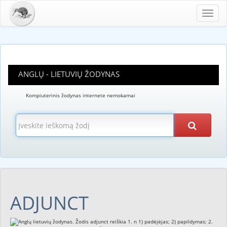
Toggl
navig
ANGLŲ - LIETUVIŲ ŽODYNAS
Kompiuterinis žodynas internete nemokamai
ADJUNCT