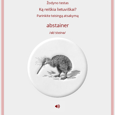
Žodyno testas
Ką reiškia lietuviškai?
Parinkite teisingą atsakymą
abstainer
/əb'steinə/