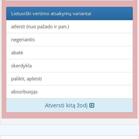
Lietuviški vertimo atsakymų variantai
atleisti (nuo pažado ir pan.)
negeriantis
abatė
skerdykla
palikti, apleisti
absorbuojąs
Atversti kitą žodį