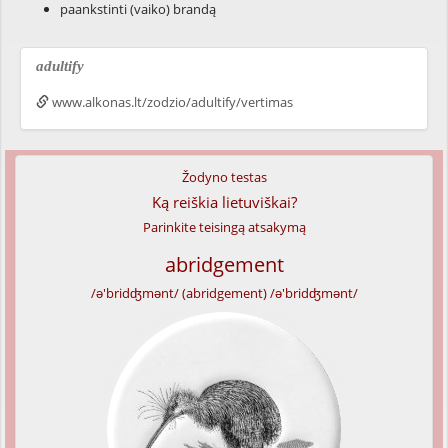
paankstinti (vaiko) brandą
adultify
www.alkonas.lt/zodzio/adultify/vertimas
Žodyno testas
Ką reiškia lietuviškai?
Parinkite teisingą atsakymą
abridgement
/ə'bridʤmənt/ (abridgement) /ə'bridʤmənt/