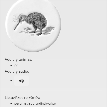
Adultify
tarimas:
/ /
Adultify
audio:
Lietuviškos reikšmės:
per anksti subrandinti (vaiką)