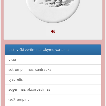
Lietuviški vertimo atsakymų variantai
visur
sutrumpinimas, santrauka
bjaurėtis
sugėrimas, absorbavimas
(su)trumpinti