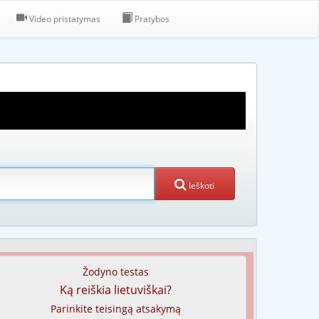
Video pristatymas
Pratybos
Ieškoti
Žodyno testas
Ką reiškia lietuviškai?
Parinkite teisingą atsakymą