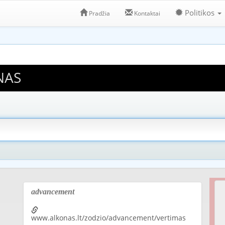
Politikos
Pradžia
Kontaktai
NAS
advancement
www.alkonas.lt/zodzio/advancement/vertimas