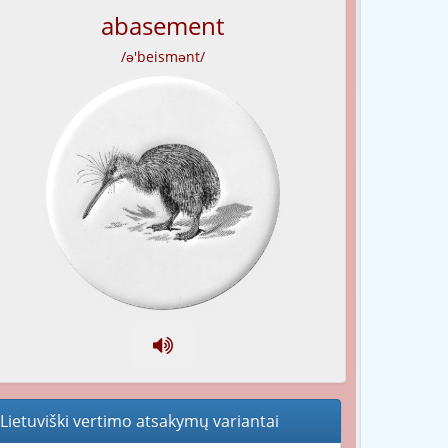
abasement
/ə'beismənt/
Lietuviški vertimo atsakymų variantai