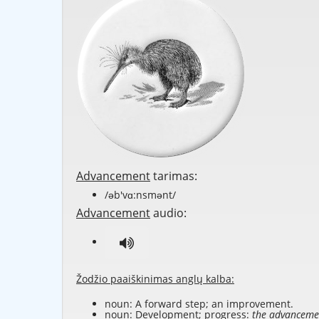
Advancement
tarimas:
/əb'vɑ:nsmənt/
Advancement
audio:
Žodžio paaiškinimas anglų kalba:
noun: A forward step; an improvement.
noun: Development; progress:
the advanceme