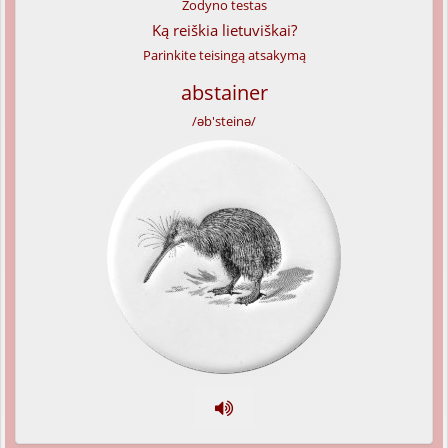
Žodyno testas
Ką reiškia lietuviškai?
Parinkite teisingą atsakymą
abstainer
/əb'steinə/