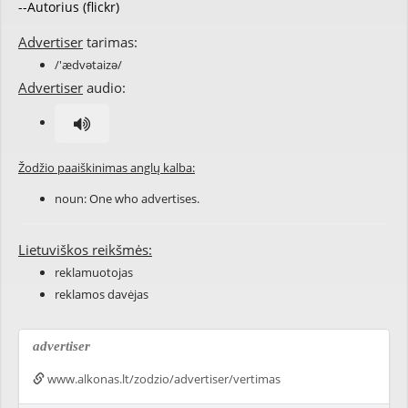
--Autorius (flickr)
Advertiser
tarimas:
/'ædvətaizə/
Advertiser
audio:
Žodžio paaiškinimas anglų kalba:
noun: One who
advertises
.
Lietuviškos reikšmės:
reklamuotojas
reklamos davėjas
advertiser
www.alkonas.lt/zodzio/advertiser/vertimas