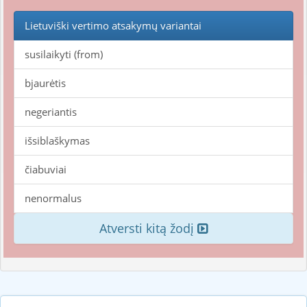
Lietuviški vertimo atsakymų variantai
susilaikyti (from)
bjaurėtis
negeriantis
išsiblaškymas
čiabuviai
nenormalus
Atversti kitą žodį