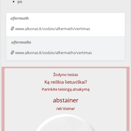
po
aftermath
www.alkonas.lt/zodzio/aftermath/vertimas
aftermaths
www.alkonas.lt/zodzio/aftermaths/vertimas
Žodyno testas
Ką reiškia lietuviškai?
Parinkite teisingą atsakymą
abstainer
/əb'steinə/