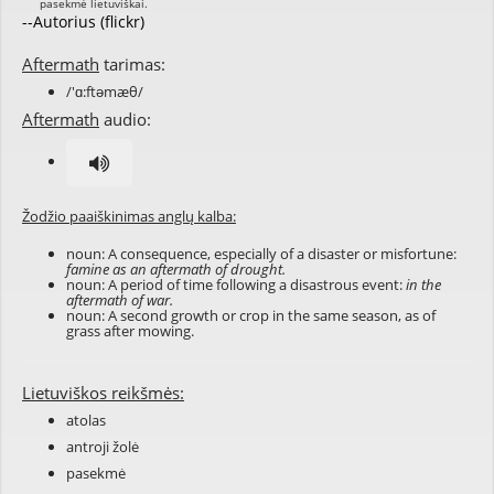
--Autorius (flickr)
Aftermath
tarimas:
/'ɑ:ftəmæθ/
Aftermath
audio:
Žodžio paaiškinimas anglų kalba:
noun: A consequence, especially of a disaster or misfortune:
famine as an aftermath of drought.
noun: A period of time following a disastrous event:
in the
aftermath of war.
noun: A second growth or crop in the same season, as of
grass after mowing.
Lietuviškos reikšmės:
atolas
antroji žolė
pasekmė