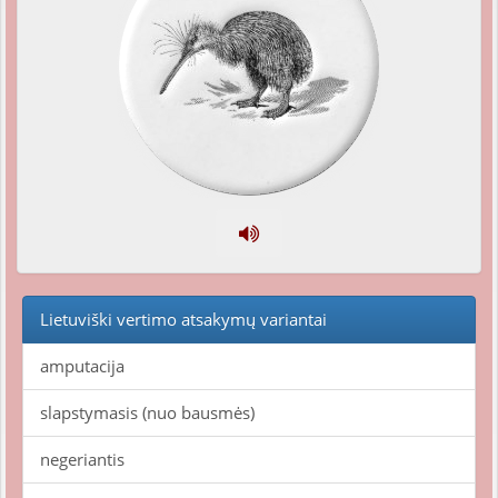
Lietuviški vertimo atsakymų variantai
amputacija
slapstymasis (nuo bausmės)
negeriantis