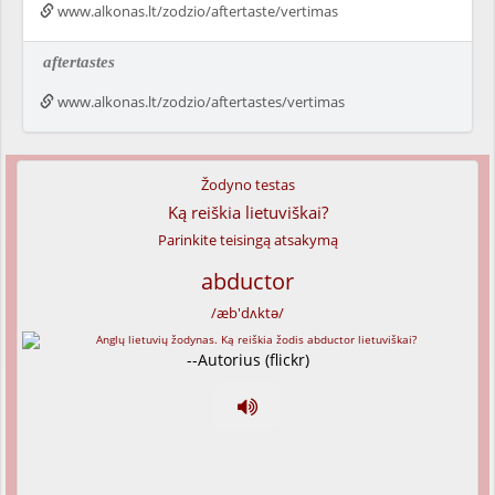
www.alkonas.lt/zodzio/aftertaste/vertimas
aftertastes
www.alkonas.lt/zodzio/aftertastes/vertimas
Žodyno testas
Ką reiškia lietuviškai?
Parinkite teisingą atsakymą
abductor
/æb'dʌktə/
--Autorius (flickr)