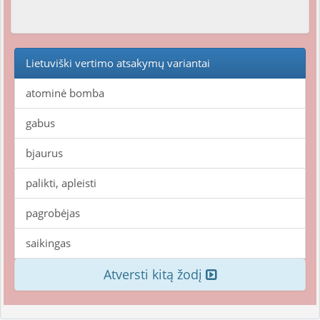
Lietuviški vertimo atsakymų variantai
atominė bomba
gabus
bjaurus
palikti, apleisti
pagrobėjas
saikingas
Atversti kitą žodį