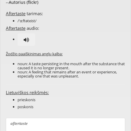
--Autorius (flickr)
Aftertaste
tarimas:
/'ɑ:ftəteist/
Aftertaste
audio:
Žodžio paaiškinimas anglų kalba:
noun: A taste persisting in the mouth after the substance that
caused it is no longer present.
noun: A feeling that remains after an event or experience,
especially one that was unpleasant.
Lietuviškos reikšmės:
prieskonis
poskonis
aftertaste