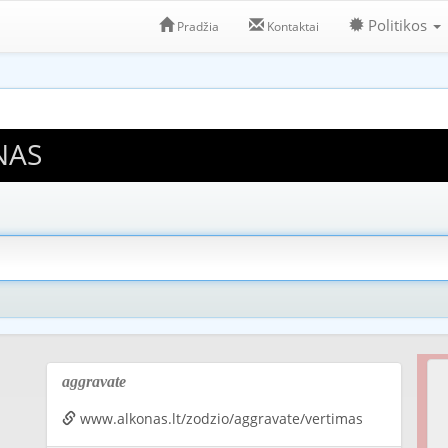
Politikos
Pradžia
Kontaktai
NAS
aggravate
www.alkonas.lt/zodzio/aggravate/vertimas