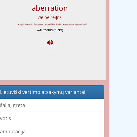
aberration
/æ'be'reiʃn/
--Autorius (flickr)
Lietuviški vertimo atsakymų variantai
šalia, greta
votis
amputacija