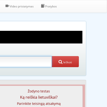
Video pristatymas
Pratybos
Ieškoti
Žodyno testas
Ką reiškia lietuviškai?
Parinkite teisingą atsakymą