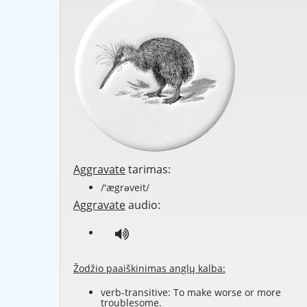
Aggravate
tarimas:
/'ægrəveit/
Aggravate
audio:
Žodžio paaiškinimas anglų kalba:
verb-transitive: To make worse or more
troublesome.