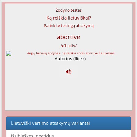
Žodyno testas
Ką reiškia lietuviškai?
Parinkite teisingą atsakymą
abortive
/ə'bɔ:tiv/
--Autorius (flickr)
Lietuviški vertimo atsakymų variantai
išsiblaškęs, neatidus