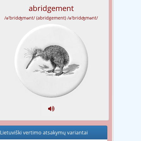
abridgement
/ə'bridʤmənt/ (abridgement) /ə'bridʤmənt/
Lietuviški vertimo atsakymų variantai