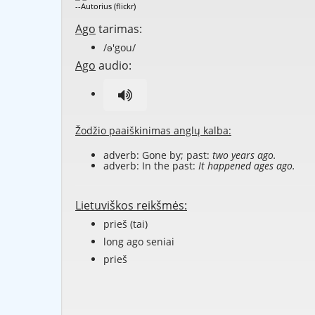
--Autorius (flickr)
Ago
tarimas:
/ə'gou/
Ago
audio:
Žodžio paaiškinimas anglų kalba:
adverb: Gone by; past:
two years ago.
adverb: In the past:
It happened ages ago.
Lietuviškos reikšmės:
prieš (tai)
long ago seniai
prieš