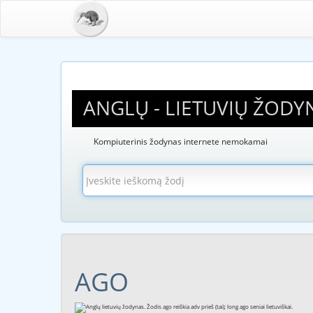
ANGLŲ - LIETUVIŲ ŽODY
Kompiuterinis žodynas internete nemokamai
AGO