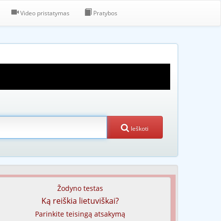
Video pristatymas
Pratybos
Ieškoti
Žodyno testas
Ką reiškia lietuviškai?
Parinkite teisingą atsakymą