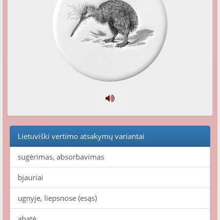
Lietuviški vertimo atsakymų variantai
sugėrimas, absorbavimas
bjauriai
ugnyje, liepsnose (esąs)
abatė