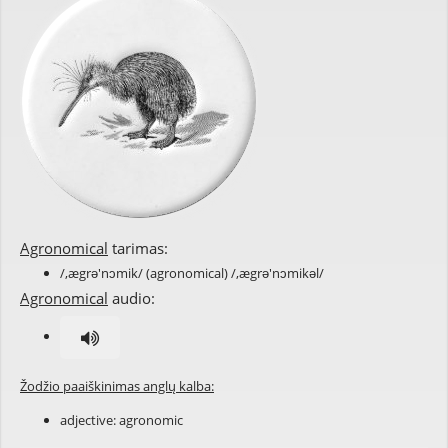
Agronomical
tarimas:
/,ægrə'nɔmik/ (agronomical) /,ægrə'nɔmikəl/
Agronomical
audio:
Žodžio paaiškinimas anglų kalba:
adjective:
agronomic