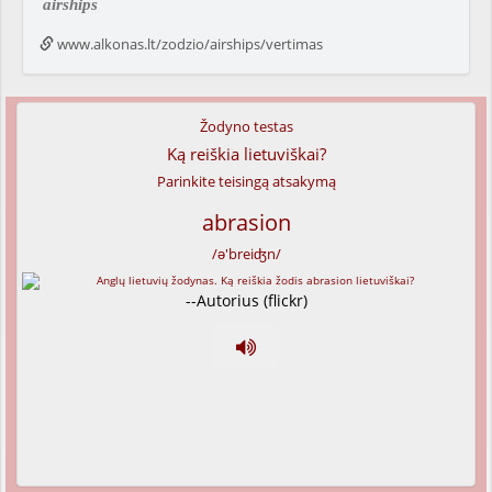
airships
www.alkonas.lt/zodzio/airships/vertimas
Žodyno testas
Ką reiškia lietuviškai?
Parinkite teisingą atsakymą
abrasion
/ə'breiʤn/
--Autorius (flickr)