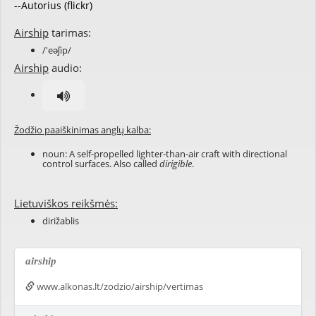
--Autorius (flickr)
Airship
tarimas:
/'eəʃip/
Airship
audio:
Žodžio paaiškinimas anglų kalba:
noun: A self-propelled lighter-than-air craft with directional
control surfaces. Also called
dirigible
.
Lietuviškos reikšmės:
dirižablis
airship
www.alkonas.lt/zodzio/airship/vertimas