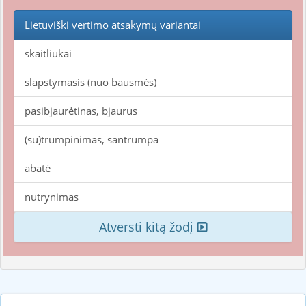
Lietuviški vertimo atsakymų variantai
skaitliukai
slapstymasis (nuo bausmės)
pasibjaurėtinas, bjaurus
(su)trumpinimas, santrumpa
abatė
nutrynimas
Atversti kitą žodį