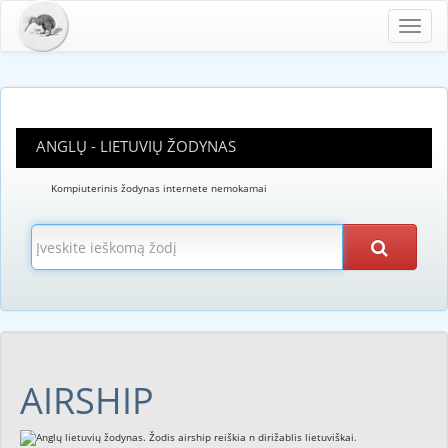
Toggl
navig
ANGLŲ - LIETUVIŲ ŽODYNAS
Kompiuterinis žodynas internete nemokamai
AIRSHIP