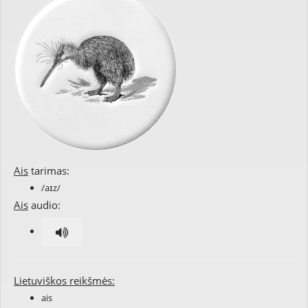
Ais
tarimas:
/aɪz/
Ais
audio:
Lietuviškos reikšmės:
ais