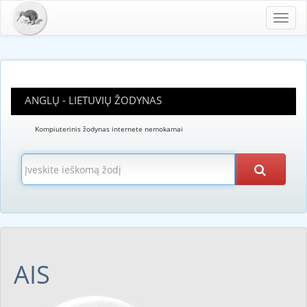
Toggl
navig
ANGLŲ - LIETUVIŲ ŽODYNAS
Kompiuterinis žodynas internete nemokamai
AIS