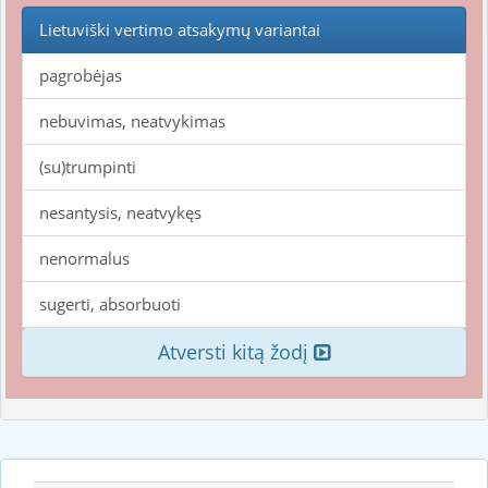
Lietuviški vertimo atsakymų variantai
pagrobėjas
nebuvimas, neatvykimas
(su)trumpinti
nesantysis, neatvykęs
nenormalus
sugerti, absorbuoti
Atversti kitą žodį