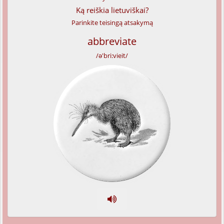
Ką reiškia lietuviškai?
Parinkite teisingą atsakymą
abbreviate
/ə'bri:vieit/