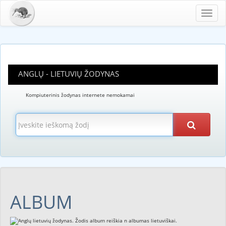
Toggl
navig
ANGLŲ - LIETUVIŲ ŽODYNAS
Kompiuterinis žodynas internete nemokamai
ALBUM