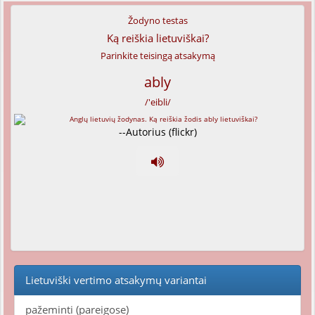
Žodyno testas
Ką reiškia lietuviškai?
Parinkite teisingą atsakymą
ably
/'eibli/
--Autorius (flickr)
Lietuviški vertimo atsakymų variantai
pažeminti (pareigose)