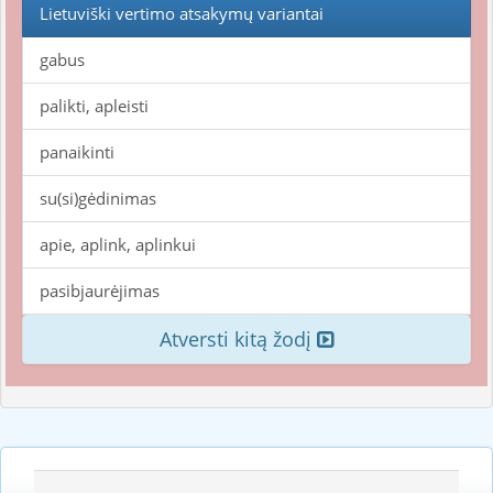
Lietuviški vertimo atsakymų variantai
gabus
palikti, apleisti
panaikinti
su(si)gėdinimas
apie, aplink, aplinkui
pasibjaurėjimas
Atversti kitą žodį