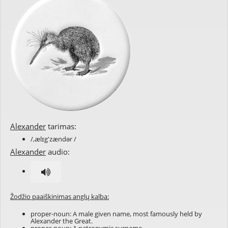
Alexander
tarimas:
/,ælɪg'zændər /
Alexander
audio:
Žodžio paaiškinimas anglų kalba:
proper-noun: A male
given name
, most famously held by
Alexander the Great.