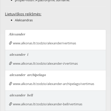
proper-noun: A patronymic
surname
.
Lietuviškos reikšmės:
Aleksandras
Alexander
www.alkonas.lt/zodzio/alexander/vertimas
alexander
i
www.alkonas.lt/zodzio/alexander-i/vertimas
alexander
archipelago
www.alkonas.lt/zodzio/alexander-archipelago/vertimas
alexander
bell
www.alkonas.lt/zodzio/alexander-bell/vertimas