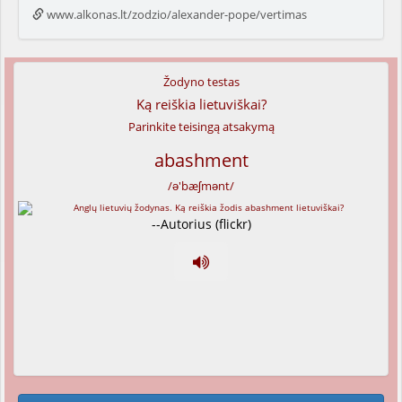
www.alkonas.lt/zodzio/alexander-pope/vertimas
Žodyno testas
Ką reiškia lietuviškai?
Parinkite teisingą atsakymą
abashment
/ə'bæʃmənt/
--Autorius (flickr)