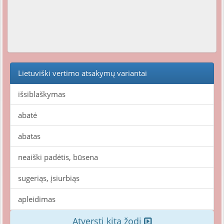
Lietuviški vertimo atsakymų variantai
išsiblaškymas
abatė
abatas
neaiški padėtis, būsena
sugeriąs, įsiurbiąs
apleidimas
Atversti kitą žodį