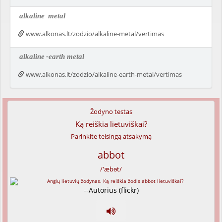
alkaline
metal
www.alkonas.lt/zodzio/alkaline-metal/vertimas
alkaline
-earth metal
www.alkonas.lt/zodzio/alkaline-earth-metal/vertimas
Žodyno testas
Ką reiškia lietuviškai?
Parinkite teisingą atsakymą
abbot
/'æbət/
--Autorius (flickr)