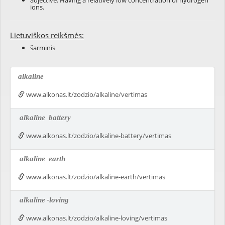
adjective: Having a relatively low concentration of hydrogen
ions.
Lietuviškos reikšmės:
šarminis
alkaline
www.alkonas.lt/zodzio/alkaline/vertimas
alkaline
battery
www.alkonas.lt/zodzio/alkaline-battery/vertimas
alkaline
earth
www.alkonas.lt/zodzio/alkaline-earth/vertimas
alkaline
-loving
www.alkonas.lt/zodzio/alkaline-loving/vertimas