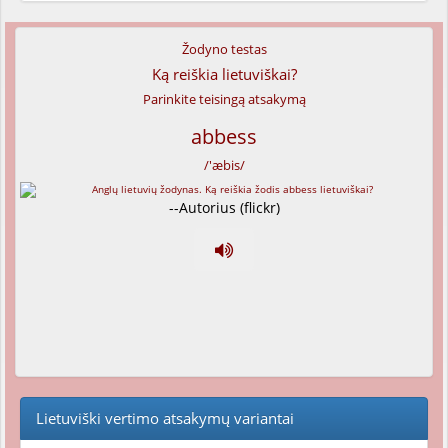
Žodyno testas
Ką reiškia lietuviškai?
Parinkite teisingą atsakymą
abbess
/'æbis/
--Autorius (flickr)
Lietuviški vertimo atsakymų variantai