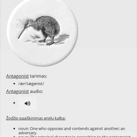
Antagonist
tarimas:
/æn'tægənist/
Antagonist
audio:
Žodžio paaiškinimas anglų kalba:
noun: One who opposes and contends against another; an
adversary.