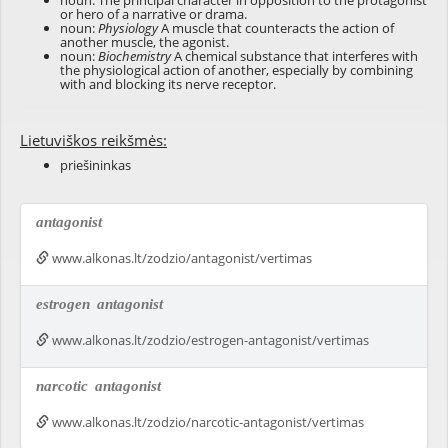
noun: The principal character in opposition to the protagonist
or hero of a narrative or drama.
noun:
Physiology
A muscle that counteracts the action of
another muscle, the agonist.
noun:
Biochemistry
A chemical substance that interferes with
the physiological action of another, especially by combining
with and blocking its nerve receptor.
Lietuviškos reikšmės:
priešininkas
antagonist
www.alkonas.lt/zodzio/antagonist/vertimas
estrogen
antagonist
www.alkonas.lt/zodzio/estrogen-antagonist/vertimas
narcotic
antagonist
www.alkonas.lt/zodzio/narcotic-antagonist/vertimas