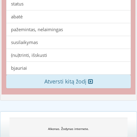
status
abatė
pažemintas, nelaimingas
susilaikymas
(nu)trinti, išskusti
bjauriai
Atversti kitą žodį
Alkonas. Žodynas internete.