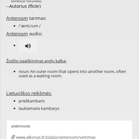
--Autorius (flickr)
Anteroom
tarimas:
/'ænti,rum /
Anteroom
audio:
Žodžio paaiškinimas anglų kalba:
noun: An outer room that opens into another room, often
used as a waiting room.
Lietuviškos reikšmės:
prieškambaris
laukiamasis kambarys
anteroom
www.alkonas.lt/zodzio/anteroom/vertimas