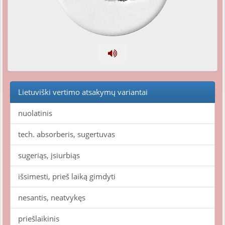
Lietuviški vertimo atsakymų variantai
nuolatinis
tech. absorberis, sugertuvas
sugeriąs, įsiurbiąs
išsimesti, prieš laiką gimdyti
nesantis, neatvykęs
priešlaikinis