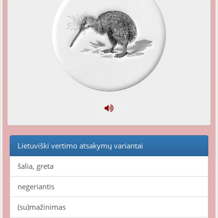
Lietuviški vertimo atsakymų variantai
šalia, greta
negeriantis
(su)mažinimas