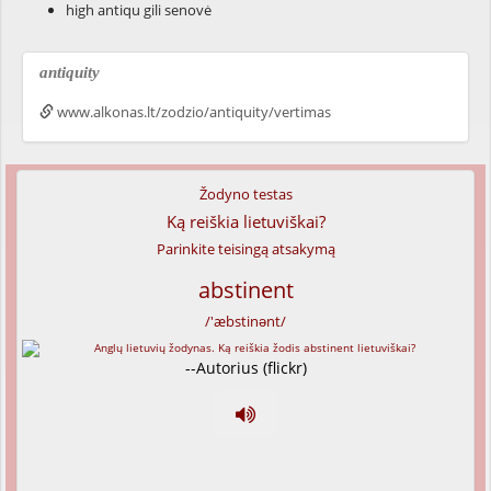
high antiqu gili senovė
antiquity
www.alkonas.lt/zodzio/antiquity/vertimas
Žodyno testas
Ką reiškia lietuviškai?
Parinkite teisingą atsakymą
abstinent
/'æbstinənt/
--Autorius (flickr)