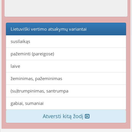
Lietuviški vertimo atsakymų variantai
susilaikąs
pažeminti (pareigose)
laive
žeminimas, pažeminimas
(su)trumpinimas, santrumpa
gabiai, sumaniai
Atversti kitą žodį