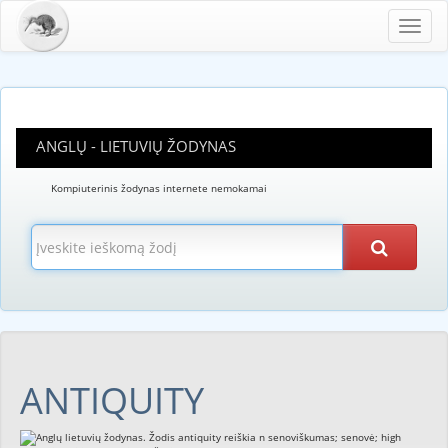
Toggl
navig
ANGLŲ - LIETUVIŲ ŽODYNAS
Kompiuterinis žodynas internete nemokamai
ANTIQUITY