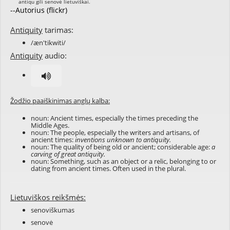
--Autorius (flickr)
Antiquity
tarimas:
/æn'tikwiti/
Antiquity
audio:
Žodžio paaiškinimas anglų kalba:
noun: Ancient times, especially the times preceding the
Middle Ages.
noun: The people, especially the writers and artisans, of
ancient times:
inventions unknown to antiquity.
noun: The quality of being old or ancient; considerable age:
a
carving of great antiquity.
noun: Something, such as an object or a relic, belonging to or
dating from ancient times. Often used in the plural.
Lietuviškos reikšmės:
senoviškumas
senovė