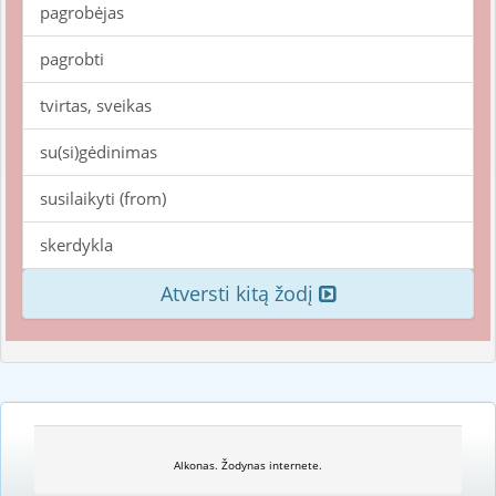
pagrobėjas
pagrobti
tvirtas, sveikas
su(si)gėdinimas
susilaikyti (from)
skerdykla
Atversti kitą žodį
Alkonas. Žodynas internete.