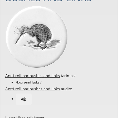
Antti-roll bar bushes and links
tarimas:
/bɑ:r ænd lɪŋks /
Antti-roll bar bushes and links
audio:
Lietuviškos reikšmės: