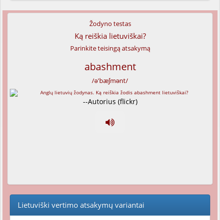
Žodyno testas
Ką reiškia lietuviškai?
Parinkite teisingą atsakymą
abashment
/ə'bæʃmənt/
--Autorius (flickr)
Lietuviški vertimo atsakymų variantai